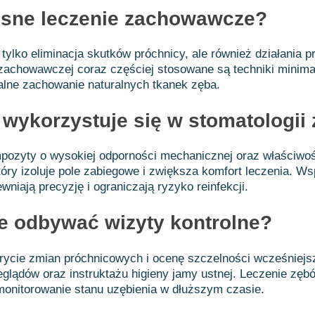
sne leczenie zachowawcze?
tylko eliminacja skutków próchnicy, ale również działania 
achowawczej coraz częściej stosowane są techniki minimal
lne zachowanie naturalnych tkanek zęba.
ki wykorzystuje się w stomatologi
ozyty o wysokiej odporności mechanicznej oraz właściwoś
tóry izoluje pole zabiegowe i zwiększa komfort leczenia. 
iają precyzję i ograniczają ryzyko reinfekcji.
ie odbywać wizyty kontrolne?
rycie zmian próchnicowych i ocenę szczelności wcześniej
glądów oraz instruktażu higieny jamy ustnej. Leczenie zę
 monitorowanie stanu uzębienia w dłuższym czasie.