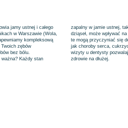
wia jamy ustnej i całego
zapalny w jamie ustnej, ta
nikach w Warszawie (Wola,
dziąseł, może wpływać na 
 zapewniamy kompleksową
te mogą przyczyniać się d
a Twoich zębów
jak choroby serca, cukrzy
ębów bez bólu.
wizyty u dentysty pozwala
k ważna? Każdy stan
zdrowie na dłużej.